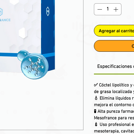
Agregar al carrit
C
Especificaciones 
✅
Cóctel lipolítico 
de grasa localizada y
💧
Elimina líquidos 
mejora el contorno c
🧪
Alta pureza farma
Mesofrance para resu
💉
Uso profesional e
mesoterapia, cavitac