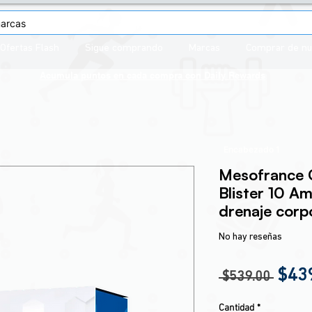
Ofertas Flash
Sigue comprando
Marcas
Comprar de n
Acumula puntos en cada compra con
Daily Rewards
Encabezado 1
Mesofrance C
Blister 10 A
drenaje corp
No hay reseñas
Prec
$43
 $539.00 
Cantidad
*