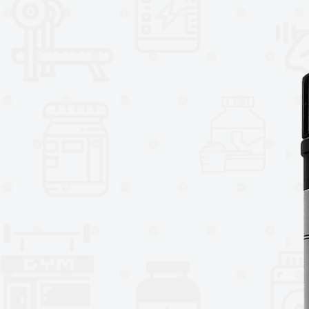
Contraindicaciones:
Insuficiencia cardíaca, neuropatí