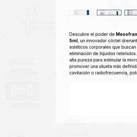
Descubre el poder de
Mesofranc
5ml
, un innovador cóctel drenant
estéticos corporales que buscan 
eliminación de líquidos retenido
alta pureza para estimular la micr
promover una silueta más definid
cavitación o radiofrecuencia, po
Combinación reductiva y reafirmant
para la obtención de
energía promoviendo así la pérdid
ayuda a prevenir el envejecimient
pérdida de firmeza junto con la C
de fibroblastos, es decir, célula
mejorando la apariencia de la pie
Indicado en el tratamiento del s
piel flácida.