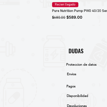
Recien llegado
Pure Nutrition Pump PWO 40/20 Ser
Precio
Precio de oferta
$589.00
$680.00
DUDAS
Proteccion de datos
Envios
Pagos
Disponibilidad
Devoluciones