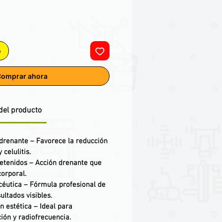
o
omprar ahora
del producto
y drenante
– Favorece la reducción
 celulitis.
retenidos
– Acción drenante que
orporal.
céutica
– Fórmula profesional de
ltados visibles.
n estética
– Ideal para
ión y radiofrecuencia.