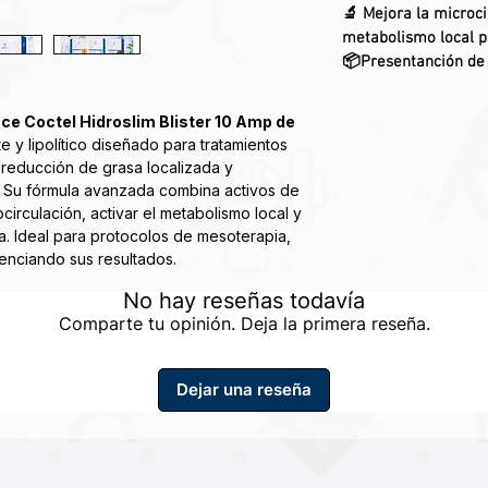
🔬
Mejora la microci
metabolismo local p
📦Presentanción de 
e Coctel Hidroslim Blister 10 Amp de
e y lipolítico diseñado para tratamientos
reducción de grasa localizada y
s. Su fórmula avanzada combina activos de
ocirculación, activar el metabolismo local y
a. Ideal para protocolos de mesoterapia,
tenciando sus resultados.
e. La L-Carnitina utiliza los ácidos grasos
No hay reseñas todavía
Comparte tu opinión. Deja la primera reseña.
a de peso, mientras el silicio orgánico
o de la piel, combate la flacidez y la
entella Asiática, que estimula la formación
Dejar una reseña
s que reparan los tejidos dañados,
l tras la pérdida de peso.
obrepeso, pérdida de grasa focalizada,