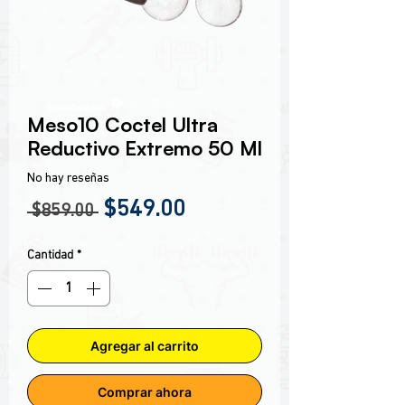
Encabezado 1
Meso10 Coctel Ultra
Reductivo Extremo 50 Ml
No hay reseñas
Precio
Precio de oferta
$549.00
 $859.00 
Cantidad
*
Agregar al carrito
Comprar ahora