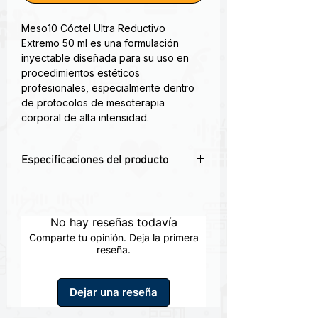
Meso10 Cóctel Ultra Reductivo
Extremo 50 ml es una formulación
inyectable diseñada para su uso en
procedimientos estéticos
profesionales, especialmente dentro
de protocolos de mesoterapia
corporal de alta intensidad.
Este cóctel está orientado a trabajar
Especificaciones del producto
sobre el tejido adiposo localizado,
integrando activos que interactúan con
💉
Cóctel lipolítico de alta intensidad
:
procesos relacionados con la
diseñado para mesoterapia corporal
movilización de lípidos, la activación
avanzada
No hay reseñas todavía
metabólica local y la dinámica del
🧬
Acción sobre tejido adiposo
tejido subcutáneo.
Comparte tu opinión. Deja la primera
localizado
: asociado a metabolismo de
reseña.
lípidos
Reduce eficientemente la grasa,
⚡
Fórmula ultra reductiva
: orientada a
gracias a su fuerte efecto drenante.
Dejar una reseña
protocolos estéticos intensivos
Alternar por sesiones con reductores
💧
Apoyo en drenaje y circulación
: