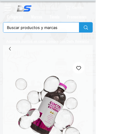
Carrito
Categorias
Marcas
Tienda
Promociones
Acumula puntos en cada compra con
Daily Rewards