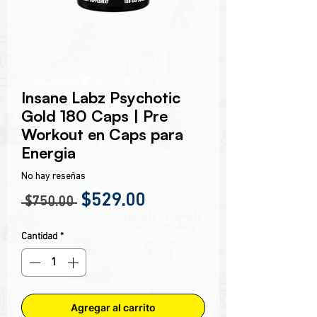
Encabezado 1
Insane Labz Psychotic
Gold 180 Caps | Pre
Workout en Caps para
Energia
No hay reseñas
Precio
Precio de oferta
$529.00
 $750.00 
Cantidad
*
Agregar al carrito