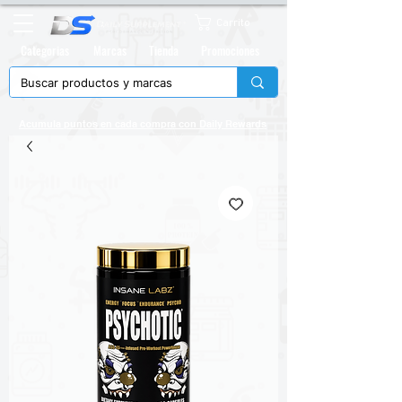
Carrito
Categorias
Marcas
Tienda
Promociones
Acumula puntos en cada compra con
Daily Rewards