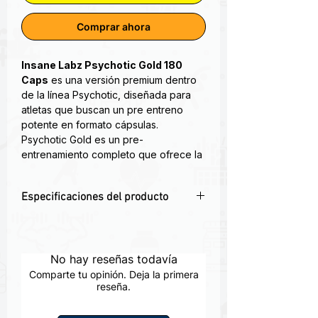
Comprar ahora
Insane Labz Psychotic Gold 180
Caps
es una versión premium dentro
de la línea Psychotic, diseñada para
atletas que buscan un pre entreno
potente en formato cápsulas.
Psychotic Gold es un pre-
entrenamiento completo que ofrece la
misma energía que el original, a la vez
que añade potenciadores de la
Especificaciones del producto
vascularidad para inundar tus músculos
con el oxígeno que necesitan para
🔥
Energía intensa y sostenida
–
rendir más.
Diseñado para entrenamientos
exigentes y de alto rendimiento.
No hay reseñas todavía
ENERGÍA. CONCENTRACIÓN.
🧠
Enfoque mental elevado
– Apoya la
CONGESTIÓN. ¿Qué sucede al tomar el
Comparte tu opinión. Deja la primera
concentración y la activación previa al
reseña.
pre-entrenamiento original y añadir
entrenamiento.
una dosis completa de citrulina y