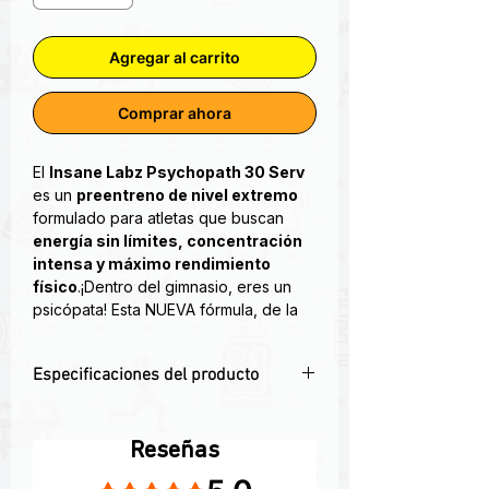
Agregar al carrito
Comprar ahora
El
Insane Labz Psychopath 30 Serv
es un
preentreno de nivel extremo
formulado para atletas que buscan
energía sin límites, concentración
intensa y máximo rendimiento
físico
.¡Dentro del gimnasio, eres un
psicópata! Esta NUEVA fórmula, de la
mente retorcida del Químico Loco, NO
ES PARA PEQUEÑAS PERSONAS: ¡está
Especificaciones del producto
repleta de ingredientes que garantizan
maximizar tus entrenamientos! Un
⚡
Preentreno extremo
con energía
psicópata es una persona con una
explosiva y enfoque mental.
personalidad egocéntrica y antisocial,
Reseñas
💪 Aumenta la
resistencia, fuerza y
caracterizada por la falta de
Obtuvo 5 de 5 estrellas.