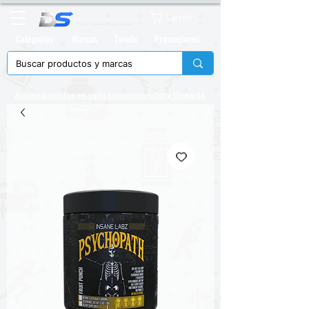
Carrito
Categorias
Marcas
Tienda
Promociones
Acumula puntos en cada compra con
Daily Rewards