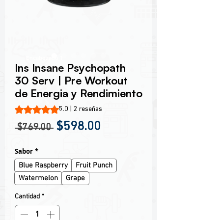
Encabezado 1
Ins Insane Psychopath
30 Serv | Pre Workout
de Energia y Rendimiento
Según 2 reseñas, la calificación es de 5.0 de 5 estrellas
5.0 | 2 reseñas
Precio
Precio de oferta
$598.00
 $769.00 
Sabor
*
Blue Raspberry
Fruit Punch
Watermelon
Grape
Cantidad
*