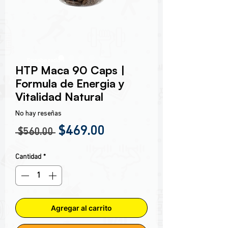
Encabezado 1
HTP Maca 90 Caps |
Formula de Energia y
Vitalidad Natural
No hay reseñas
Precio
Precio de oferta
$469.00
 $560.00 
Cantidad
*
Agregar al carrito