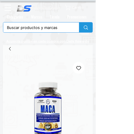
Carrito
Categorias
Marcas
Tienda
Promociones
Acumula puntos en cada compra con
Daily Rewards