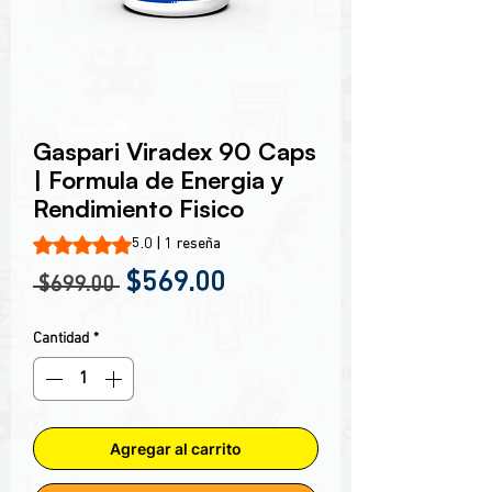
Encabezado 1
Gaspari Viradex 90 Caps
| Formula de Energia y
Rendimiento Fisico
Según 1 reseña, la calificación es de 5.0 de 5 estrellas
5.0 | 1 reseña
Precio
Precio de oferta
$569.00
 $699.00 
Cantidad
*
Agregar al carrito