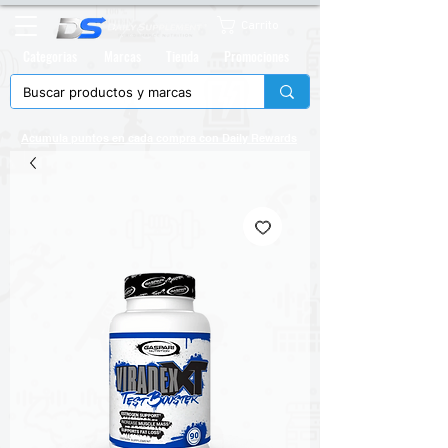
Carrito
Categorias
Marcas
Tienda
Promociones
Acumula puntos en cada compra con
Daily Rewards