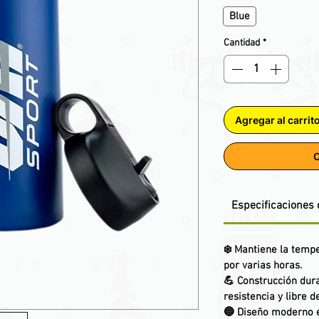
Blue
Cantidad
*
Agregar al carrit
C
Especificaciones 
❄️
Mantiene la temp
por varias horas.
💪
Construcción dur
resistencia y libre d
🔵
Diseño moderno e