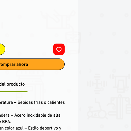
o
omprar ahora
del producto
eratura
– Bebidas frías o calientes
adera
– Acero inoxidable de alta
e BPA.
n color azul
– Estilo deportivo y