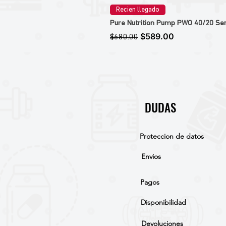
Recien llegado
Pure Nutrition Pump PWO 40/20 Ser
Precio
Precio de oferta
$589.00
$680.00
DUDAS
Proteccion de datos
Envios
Pagos
Disponibilidad
Devoluciones