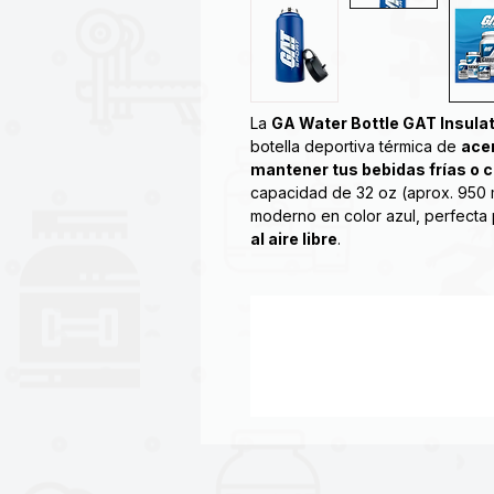
La
GA Water Bottle GAT Insulat
botella deportiva térmica de
acer
mantener tus bebidas frías o 
capacidad de 32 oz (aprox. 950 ml
moderno en color azul, perfecta
al aire libre
.
Conserva la
temperatura de 
alta calidad.
Resistente y duradera, elabo
premium
.
Capacidad de
32 oz (950 ml)
entrenamientos o trabajo.
Diseño
azul elegante y depo
cualquier lugar.
Botella
reutilizable y libre d
ambiente.