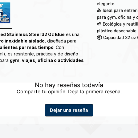
elegante.
🚴
Ideal para entren
para gym, oficina y 
🌱
Ecológica y reutil
plástico desechable.
ed Stainless Steel 32 Oz Blue
es una
📦
Capacidad 32 oz 
o inoxidable aislado
, diseñada para
calientes por más tiempo
. Con
), es resistente, práctica y de diseño
 para
gym, viajes, oficina o actividades
tus bebidas
gracias a su aislamiento de
No hay reseñas todavía
Comparte tu opinión. Deja la primera reseña.
rada en
acero inoxidable de grado
, ideal para mantenerse hidratado en
Dejar una reseña
rtivo
, perfecto para acompañarte en
e BPA
, cuidando tu salud y el medio