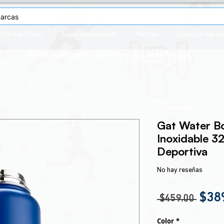
Ofertas Flash
Sigue comprando
Marcas
Comprar de n
Acumula puntos en cada compra con
Daily Rewards
Encabezado 1
Gat Water B
Inoxidable 32
Deportiva
No hay reseñas
Prec
$38
 $459.00 
Color
*