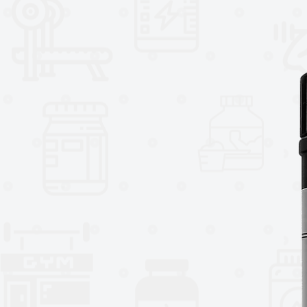
Es perfecta para
atletas, viaje
garantizando
hidratación prácti
momento.