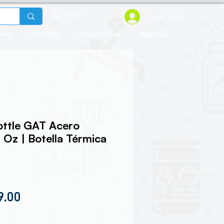
Iniciar sesión
Carrito
uevo
Proteínas
Preentrenos
Mayoreo
ottle GAT Acero
 Oz | Botella Térmica
io
Precio de oferta
9.00