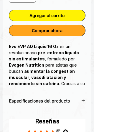
Agregar al carrito
Comprar ahora
Evo EVP AQ Liquid 16 Oz
es un
revolucionario
pre-entreno líquido
sin estimulantes
, formulado por
Evogen Nutrition
para atletas que
buscan
aumentar la congestión
muscular, vasodilatación y
rendimiento sin cafeína
. Gracias a su
formato líquido, garantiza una
absorción ultra rápida
, maximizando
Especificaciones del producto
el bombeo y la entrega de nutrientes a
los músculos durante el entrenamiento.
✅ Pre-entreno líquido sin estimulantes
para máximo bombeo
CUANDO EL RESTO DE LA
Reseñas
💥 Fórmula avanzada con glicerol y
INDUSTRIA ESTABA MIRANDO EL
Obtuvo 5 de 5 estrellas.