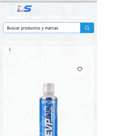
Carrito
Categorias
Marcas
Tienda
Promociones
Acumula puntos en cada compra con
Daily Rewards