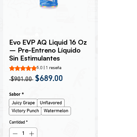
Encabezado 1
Evo EVP AQ Liquid 16 Oz
– Pre-Entreno Líquido
Sin Estimulantes
Según 1 reseña, la calificación es de 5.0 de 5 estrellas
5.0 | 1 reseña
Precio
Precio de oferta
$689.00
 $901.00 
Sabor
*
Juicy Grape
Unflavored
Victory Punch
Watermelon
Cantidad
*