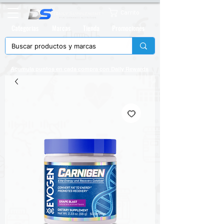
Carrito
Categorias
Marcas
Tienda
Promociones
Acumula puntos en cada compra con
Daily Rewards