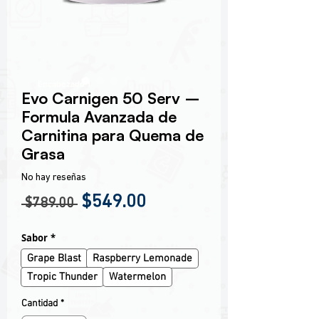
Encabezado 1
Evo Carnigen 50 Serv –
Formula Avanzada de
Carnitina para Quema de
Grasa
No hay reseñas
Precio
Precio de oferta
$549.00
 $789.00 
Sabor
*
Grape Blast
Raspberry Lemonade
Tropic Thunder
Watermelon
Cantidad
*