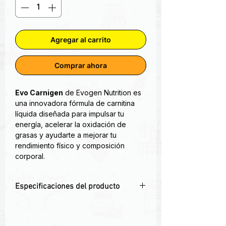
Agregar al carrito
Comprar ahora
Evo Carnigen
de Evogen Nutrition es
una innovadora fórmula de carnitina
líquida diseñada para impulsar tu
energía, acelerar la oxidación de
grasas y ayudarte a mejorar tu
rendimiento físico y composición
corporal.
Carnigen es la última mezcla de
Especificaciones del producto
carnitina libre de estimulantes, ultra
premium y potente, que utiliza la más
🔋 Fórmula líquida avanzada con 4
reciente tecnología de formulación de
tipos de L-Carnitina
carnitina para convertir la grasa en