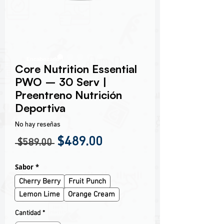
Encabezado 1
Core Nutrition Essential
PWO – 30 Serv |
Preentreno Nutrición
Deportiva
No hay reseñas
Precio
Precio de oferta
$489.00
 $589.00 
Sabor
*
Cherry Berry
Fruit Punch
Lemon Lime
Orange Cream
Cantidad
*