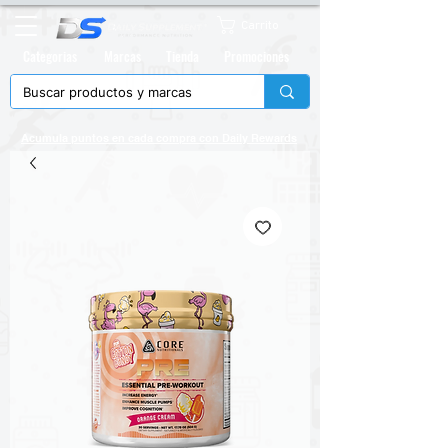
Carrito
Categorias
Marcas
Tienda
Promociones
Acumula puntos en cada compra con
Daily Rewards