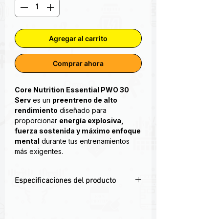
Agregar al carrito
Comprar ahora
Core Nutrition Essential PWO 30
Serv
es un
preentreno de alto
rendimiento
diseñado para
proporcionar
energía explosiva,
fuerza sostenida y máximo enfoque
mental
durante tus entrenamientos
más exigentes.
Core PRE es el pre-entrenamiento
Especificaciones del producto
esencial definitivo, diseñado para
impulsar tu entrenamiento diario con
⚡ Preentreno de alto rendimiento Core
ingredientes clínicamente dosificados
Nutrition
que potencian la energía, la resistencia