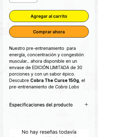
Agregar al carrito
Comprar ahora
Nuestro pre-entrenamiento para
energía, concentración y congestión
muscular... ahora disponible en un
envase de EDICIÓN LIMITADA de 30
porciones y con un sabor épico.
Descubre
Cobra The Curse 150g
, el
pre-entrenamiento de
Cobra Labs
diseñado para atletas que buscan un
impulso explosivo antes de entrenar.
Especificaciones del producto
Su fórmula avanzada proporciona:
-
Energía ultra concentrada
–
💥Energía Explosiva
– Con cafeína y
Combina cafeína anhidra con beta
beta alanina para máximo rendimiento.
alanina para potenciar fuerza,
🎯Mayor Enfoque
– Fórmula diseñada
No hay reseñas todavía
resistencia y foco mental sin crash.