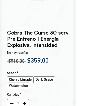
Encabezado 1
Cobra The Curse 30 serv
Pre Entreno | Energía
Explosiva, Intensidad
No hay reseñas
Precio
Precio de oferta
$359.00
 $510.00 
Sabor
*
Cherry Limade
Dark Grape
Watermelon
Cantidad
*