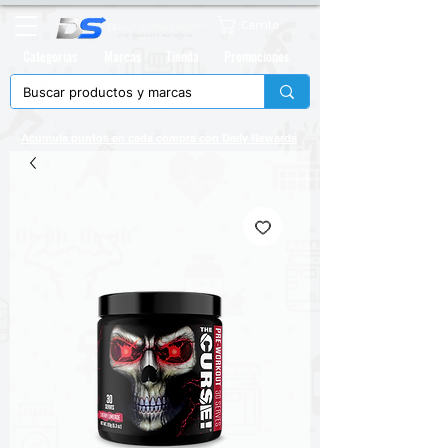
Carrito
Categorias
Marcas
Tienda
Promociones
Acumula puntos en cada compra con
Daily Rewards