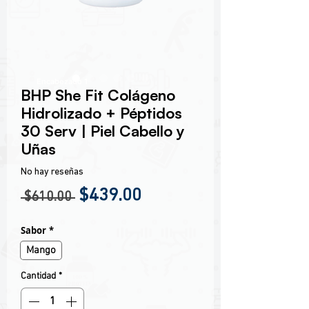
Encabezado 1
BHP She Fit Colágeno
Hidrolizado + Péptidos
30 Serv | Piel Cabello y
Uñas
No hay reseñas
Precio
Precio de oferta
$439.00
 $610.00 
Sabor
*
Mango
Cantidad
*