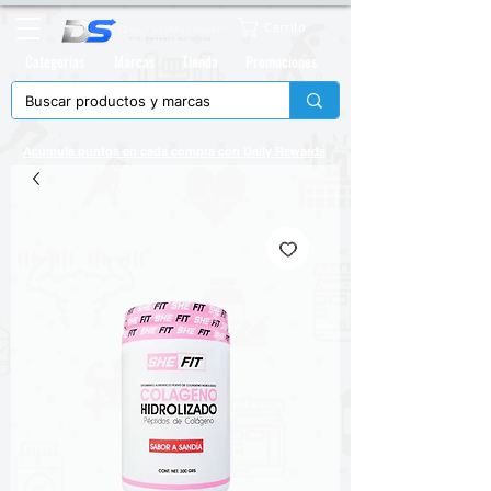
Carrito
Categorias
Marcas
Tienda
Promociones
Acumula puntos en cada compra con
Daily Rewards