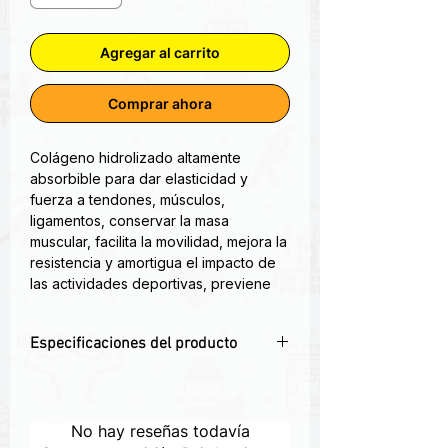
Agregar al carrito
Comprar ahora
Colágeno hidrolizado altamente
absorbible para dar elasticidad y
fuerza a tendones, músculos,
ligamentos, conservar la masa
muscular, facilita la movilidad, mejora la
resistencia y amortigua el impacto de
las actividades deportivas, previene
lesiones, acelera la recuperación de
las lesiones existentes y evita el
Especificaciones del producto
desgaste en deportes de alta
intensidad. Además, ¡mejora la
✨
Piel más firme y radiante
– Estimula
apariencia de la piel, uñas y cabello!
la producción natural de colágeno.
💇‍♀️
Cabello saludable y fuerte
– Aporta
No hay reseñas todavía
El
BHP She Fit Colágeno Hidrolizado