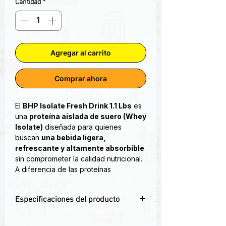
Cantidad
*
Agregar al carrito
Comprar ahora
El
BHP Isolate Fresh Drink 1.1 Lbs
es
una
proteína aislada de suero (Whey
Isolate)
diseñada para quienes
buscan
una bebida ligera,
refrescante y altamente absorbible
sin comprometer la calidad nutricional.
A diferencia de las proteínas
tradicionales con textura cremosa,
Isolate Fresh Drink de BHP®
ofrece
Especificaciones del producto
una experiencia tipo
bebida
isotónica
, ideal para tomar después
💧
Proteína aislada tipo bebida ligera y
del entrenamiento o en cualquier