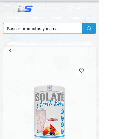
Carrito
Categorias
Marcas
Tienda
Promociones
Acumula puntos en cada compra con
Daily Rewards