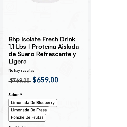
Encabezado 1
Bhp Isolate Fresh Drink
1.1 Lbs | Proteína Aislada
de Suero Refrescante y
Ligera
No hay reseñas
Precio
Precio de oferta
$659.00
 $769.00 
Sabor
*
Limonada De Blueberry
Limonada De Fresa
Ponche De Frutas