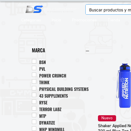
Categorias
Inicio
Promociones
Tienda
MARCA
BSN
PVL
POWER CRUNCH
THINK
PHYSICAL BUILDING SYSTEMS
43 SUPPLEMENTS
RYSE
TERROR LABZ
MTP
Nuevo
DYMATIZE
Shaker Applied Nu
WHP WINDMILL