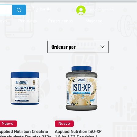
Iniciar sesión
Carrito
uevo
Proteínas
Preentrenos
Mayoreo
Ordenar por
Nuevo
Nuevo
Applied Nutrition Creatine
Applied Nutrition ISO-XP