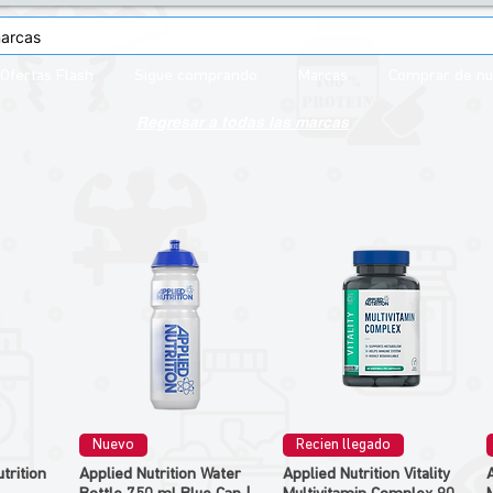
Ofertas Flash
Sigue comprando
Marcas
Comprar de n
Regresar a todas las marcas
Nuevo
Recien llegado
trition
Applied Nutrition Water
Applied Nutrition Vitality