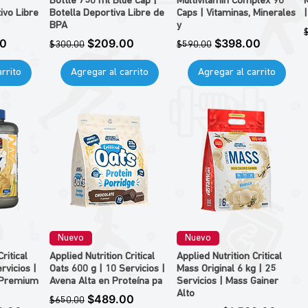
|
Bottle 750 ml Blue Cap |
Multivitamin Complex 90
ivo Libre
Botella Deportiva Libre de
Caps | Vitaminas, Minerales
BPA
y
de oferta
Precio
Precio de oferta
Precio
Precio de oferta
00
$209.00
$398.00
$300.00
$590.00
rrito
Agregar al carrito
Agregar al carrito
Nuevo
Nuevo
ritical
Applied Nutrition Critical
Applied Nutrition Critical
rvicios |
Oats 600 g | 10 Servicios |
Mass Original 6 kg | 25
 Premium
Avena Alta en Proteína pa
Servicios | Mass Gainer
Alto
Precio
Precio de oferta
$489.00
$650.00