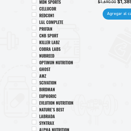
Precio
Precio
$1,38
MDN SPORTS
$1,690.00
CELLUCOR
Agregar al ca
REDCON1
L&L COMPLETE
PROTAN
CNB SPORT
KILLER LABZ
COBRA LABS
NUBREED
OPTIMUN NUTRITION
GHOST
AMZ
SCIVATION
BIRDMAN
EUPHORIC
EVLUTION NUTRITION
NATURE´S BEST
LABRADA
SYNTRAX
ALPHA NUTRITION