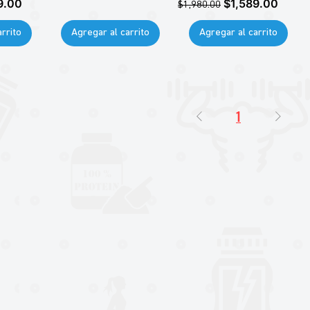
 de oferta
Precio
Precio de oferta
9.00
$1,589.00
$1,980.00
rrito
Agregar al carrito
Agregar al carrito
1