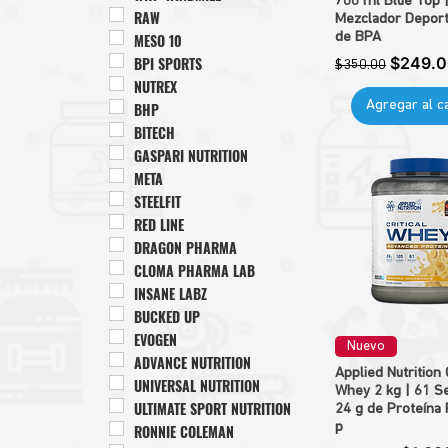
700 ml Blue Top 
RAW
Mezclador Deport
MESO 10
de BPA
Precio
Precio 
BPI SPORTS
$249.
$350.00
NUTREX
Agregar al ca
BHP
BITECH
GASPARI NUTRITION
META
STEELFIT
RED LINE
DRAGON PHARMA
CLOMA PHARMA LAB
INSANE LABZ
BUCKED UP
EVOGEN
Nuevo
ADVANCE NUTRITION
Applied Nutrition C
UNIVERSAL NUTRITION
Whey 2 kg | 61 Se
ULTIMATE SPORT NUTRITION
24 g de Proteína
p
RONNIE COLEMAN