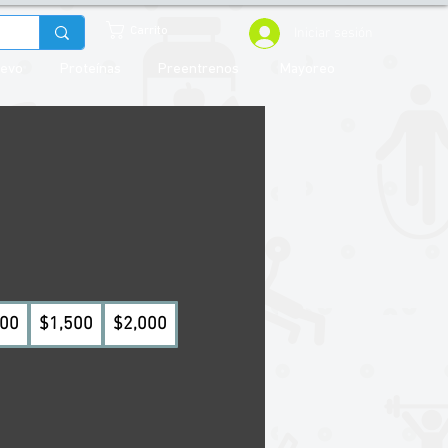
Iniciar sesión
Carrito
uevo
Proteínas
Preentrenos
Mayoreo
000
$1,500
$2,000