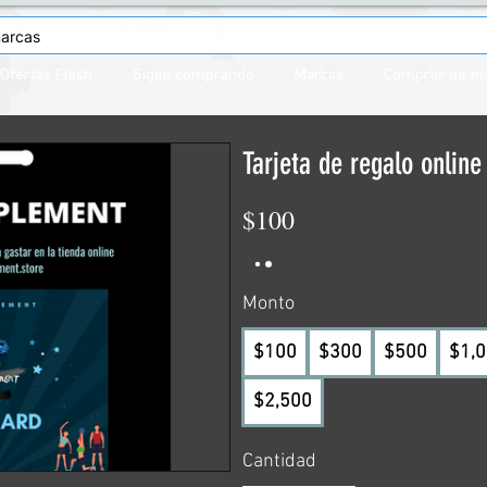
Ofertas Flash
Sigue comprando
Marcas
Comprar de n
Tarjeta de regalo online
$100
Monto
$100
$300
$500
$1,
$2,500
Cantidad