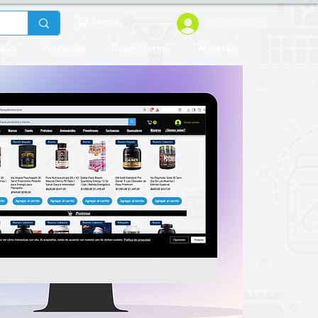
Iniciar sesión
Carrito
uevo
Proteínas
Preentrenos
Mayoreo