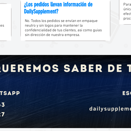
¿Los pedidos llevan información de
Para
únic
DailySupplement?
efec
proc
No. Todos los pedidos se envían en empaque
des
neutro y sin logos para mantener la
confidencialidad de tus clientes, asi como guias
sin dirección de nuestra empresa.