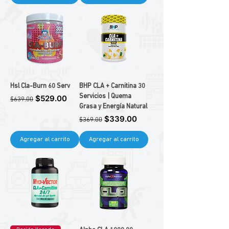
Hsl Cla-Burn 60 Serv
BHP CLA + Carnitina 30
Precio
Precio de oferta
Servicios | Quema
$529.00
$639.00
Grasa y Energía Natural
Precio
Precio de oferta
$339.00
$369.00
Agregar al carrito
Agregar al carrito