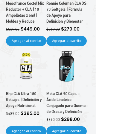
Mesofrance Coctel Mix
Ronnie Coleman CLA XS
Reductor + CLA | 10
90 Softgels | Formula
Ampolletas x 5ml |
de Apoyo para
Moldea y Reduce
Definicion y Bienestar
Precio
Precio de oferta
Precio
Precio de oferta
$449.00
$279.00
$539.00
$369.00
Agregar al carrito
Agregar al carrito
Bhp CLA Ultra 180
Meta CLA 90 Caps –
Gelcaps | Definición y
Ácido Linoleico
Apoyo Nutricional
Conjugado para Quema
Precio
Precio de oferta
de Grasa y Definición
$395.00
$489.00
Precio
Precio de oferta
$298.00
$390.00
Agregar al carrito
Agregar al carrito