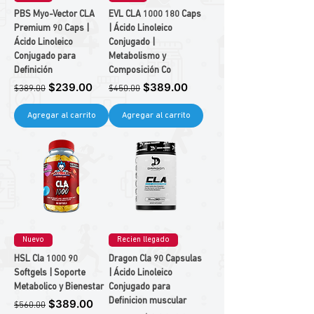
PBS Myo-Vector CLA
EVL CLA 1000 180 Caps
Premium 90 Caps |
| Ácido Linoleico
Ácido Linoleico
Conjugado |
Conjugado para
Metabolismo y
Definición
Composición Co
Precio
Precio de oferta
Precio
Precio de oferta
$239.00
$389.00
$389.00
$450.00
Agregar al carrito
Agregar al carrito
Nuevo
Recien llegado
HSL Cla 1000 90
Dragon Cla 90 Capsulas
Softgels | Soporte
| Ácido Linoleico
Metabolico y Bienestar
Conjugado para
Precio
Precio de oferta
Definicion muscular
$389.00
$560.00