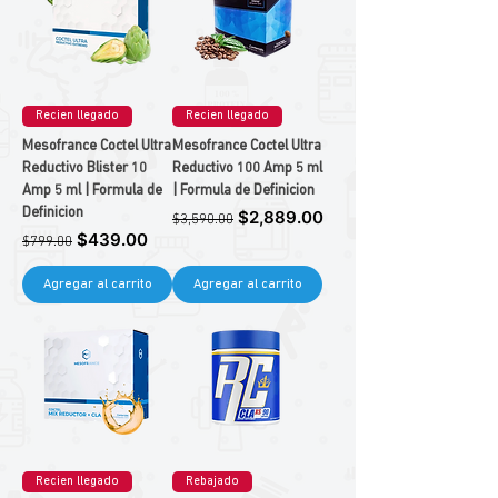
Recien llegado
Recien llegado
Mesofrance Coctel Ultra
Mesofrance Coctel Ultra
Reductivo Blister 10
Reductivo 100 Amp 5 ml
Amp 5 ml | Formula de
| Formula de Definicion
Definicion
Precio
Precio de oferta
$2,889.00
$3,590.00
Precio
Precio de oferta
$439.00
$799.00
Agregar al carrito
Agregar al carrito
Recien llegado
Rebajado