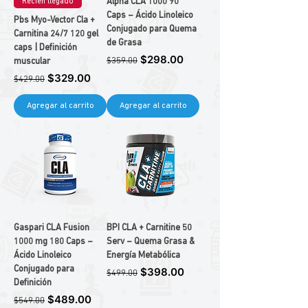
Alpha CLA 1000 90
Recién llegado
Caps – Ácido Linoleico
Pbs Myo-Vector Cla +
Conjugado para Quema
Carnitina 24/7 120 gel
de Grasa
caps | Definición
Precio
Precio de oferta
$298.00
$359.00
muscular
Precio
Precio de oferta
$329.00
$429.00
Agregar al carrito
Agregar al carrito
Gaspari CLA Fusion
BPI CLA + Carnitine 50
1000 mg 180 Caps –
Serv – Quema Grasa &
Ácido Linoleico
Energía Metabólica
Conjugado para
Precio
Precio de oferta
$398.00
$499.00
Definición
Precio
Precio de oferta
$489.00
$549.00