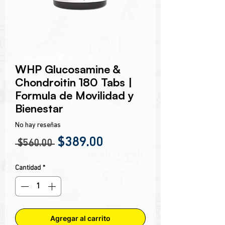
Encabezado 1
WHP Glucosamine &
Chondroitin 180 Tabs |
Formula de Movilidad y
Bienestar
No hay reseñas
Precio
Precio de oferta
$389.00
 $560.00 
Cantidad
*
Agregar al carrito