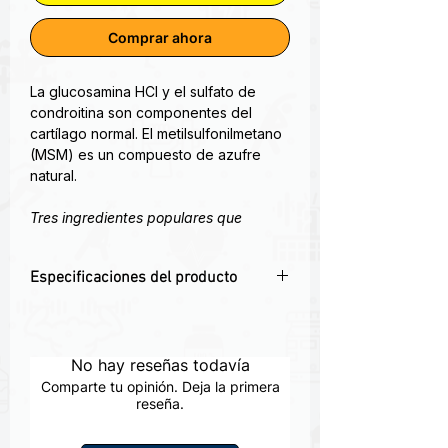
Comprar ahora
La glucosamina HCl y el sulfato de
condroitina son componentes del
cartílago normal. El metilsulfonilmetano
(MSM) es un compuesto de azufre
natural.
Tres ingredientes populares que
ayudan a fortalecer, defender y
proteger las articulaciones
Especificaciones del producto
Promueve un cartílago sano.
Apoya la salud y la flexibilidad de
🦴
Apoyo para la salud articular
–
las articulaciones.
Fórmula con glucosamina y
Reduce el dolor de la osteoartritis.
condroitina.
No hay reseñas todavía
🚶
Favorece la movilidad
– Ideal para
Para obtener información adicional
Comparte tu opinión. Deja la primera
personas activas y deportistas.
reseña.
sobre la fórmula, consulte el panel
💪
Soporte para el cartílago
– Diseñado
Datos complementarios.