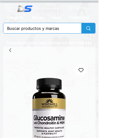
Carrito
Categorias
Marcas
Tienda
Promociones
Acumula puntos en cada compra con
Daily Rewards