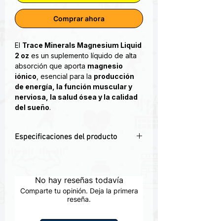
Comprar ahora
El
Trace Minerals Magnesium Liquid
2 oz
es un suplemento líquido de alta
absorción que aporta
magnesio
iónico
, esencial para la
producción
de energía, la función muscular y
nerviosa, la salud ósea y la calidad
del sueño
.
Favorece la
producción de
Especificaciones del producto
energía celular
, reduciendo la
fatiga.
⚡
Energía y vitalidad diaria
–
Apoya la
función muscular y
Contribuye a la producción de energía
nerviosa
, previniendo calambres y
celular.
No hay reseñas todavía
espasmos.
💪
Salud muscular
– Previene
Contribuye a la
relajación mental
Comparte tu opinión. Deja la primera
calambres y favorece la recuperación.
reseña.
y el sueño reparador
.
🧠
Sistema nervioso equilibrado
–
Refuerza la
salud ósea y