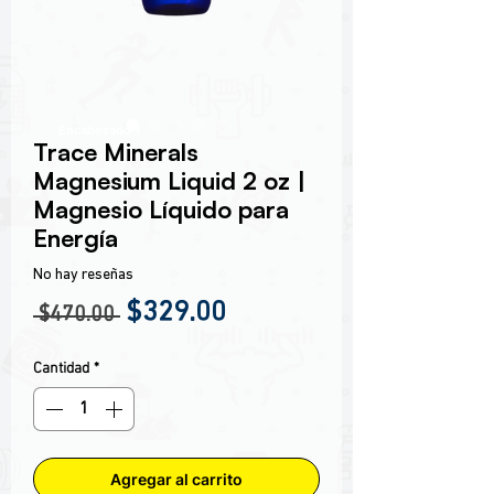
Encabezado 1
Trace Minerals
Magnesium Liquid 2 oz |
Magnesio Líquido para
Energía
No hay reseñas
Precio
Precio de oferta
$329.00
 $470.00 
Cantidad
*
Agregar al carrito