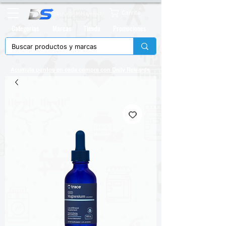
Carrito
Categorias
Marcas
Tienda
Promociones
Acumula puntos en cada compra con
Daily Rewards