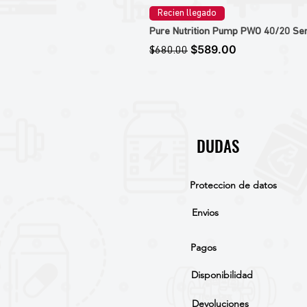
Recien llegado
Pure Nutrition Pump PWO 40/20 Ser
Precio
Precio de oferta
$589.00
$680.00
DUDAS
Proteccion de datos
Envios
Pagos
Disponibilidad
Devoluciones