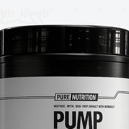
lena de León puede contribuir a un estado
 la sensación de niebla mental.
s beneficios cerebrales, la Melena de
radicionalmente para apoyar la salud del
o al equilibrio de la microbiota intestinal.
as de 750mg, ofreciéndote una forma
e hongo milenario en tu rutina diaria.
ra un suplemento de Melena de León de
ener una mente aguda y un bienestar