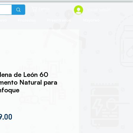
Iniciar sesión
Carrito
uevo
Proteínas
Preentrenos
Mayoreo
lena de León 60
mento Natural para
nfoque
io
Precio de oferta
9.00