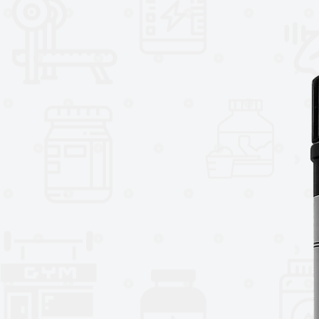
comunicación neuronal, la Me
de ánimo equilibrado y reducir
Salud Digestiva: Además de su
León también se ha utilizado t
sistema digestivo, contribuyend
Cada envase contiene 60 cápsul
práctica y potente de integrar est
¡Confía en Red Gold Naturals pa
alta calidad que te ayuda a mant
integral!