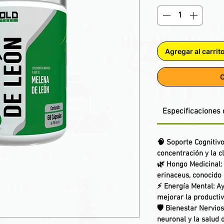
Agregar al carrit
C
Especificaciones 
🧠
Soporte Cognitiv
concentración y la c
🌿
Hongo Medicinal
:
erinaceus
, conocido
⚡
Energía Mental
: A
mejorar la productiv
🛡️
Bienestar Nervio
neuronal y la salud 