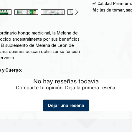
✅
Calidad Premium
fáciles de tomar, seg
ordinario hongo medicinal, la Melena de
nocido ancestralmente por sus beneficios
a. El suplemento de Melena de León de
para quienes buscan optimizar su función
ervioso.
e y Cuerpo:
 La Melena de León es ampliamente
No hay reseñas todavía
ra estimular la producción de Factores
Comparte tu opinión. Deja la primera reseña.
, esenciales para el crecimiento,
 de las neuronas. Esto puede traducirse
memoria y la claridad mental.
Dejar una reseña
puestos bioactivos, como las hericenonas
dades neuroprotectoras que pueden
cerebrales del daño oxidativo y el
 apoyar la salud cerebral y la