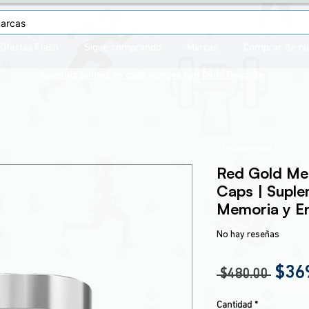
Ofertas Flash
Sigue comprando
Marcas
Comprar de n
Acumula puntos en cada compra con
Daily Rewards
Encabezado 1
Red Gold Me
Caps | Suple
Memoria y E
No hay reseñas
Prec
$36
 $480.00 
Cantidad
*