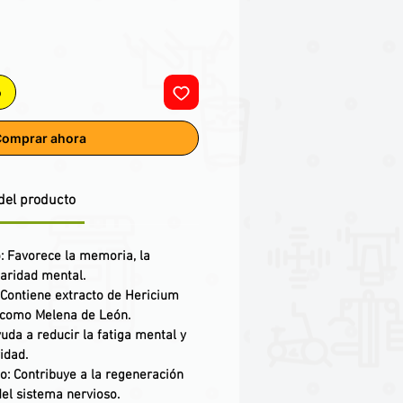
o
omprar ahora
del producto
o
: Favorece la memoria, la
laridad mental.
 Contiene extracto de
Hericium
 como Melena de León.
yuda a reducir la fatiga mental y
idad.
so
: Contribuye a la regeneración
del sistema nervioso.