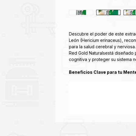
Descubre el poder de este extra
León (Hericium erinaceus), reco
para la salud cerebral y nervios
Red Gold Naturalsestá diseñado 
cognitiva y proteger su sistema n
Beneficios Clave para tu Ment
Soporte Cognitivo y Enfoque:
estudiada por su capacidad pa
de Crecimiento Nervioso (NGF)
mantenimiento y supervivencia
en una mejora del enfoque, la 
Protección Neuronal: Sus com
y erinacinas, ofrecen propie
ayudar a proteger las células 
envejecimiento.
Mejora del Estado de Ánimo: Al