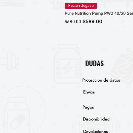
Recien llegado
Pure Nutrition Pump PWO 40/20 Ser
Precio
Precio de oferta
$589.00
$680.00
DUDAS
Proteccion de datos
Envios
Pagos
Disponibilidad
Devoluciones