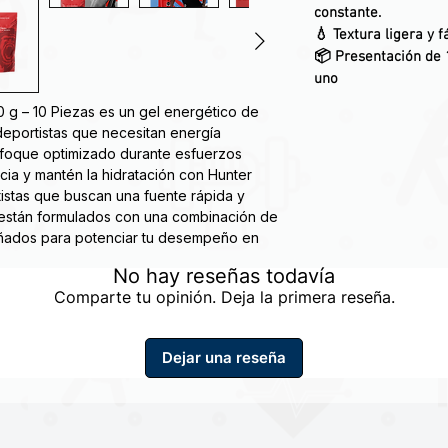
constante.
💧 Textura ligera y f
📦 Presentación de 
uno
0 g – 10 Piezas es un gel energético de
deportistas que necesitan energía
enfoque optimizado durante esfuerzos
cia y mantén la hidratación con Hunter
tistas que buscan una fuente rápida y
s están formulados con una combinación de
señados para potenciar tu desempeño en
No hay reseñas todavía
Comparte tu opinión. Deja la primera reseña.
ante el ejercicio.
la hidratación.
Dejar una reseña
tra de enfoque y rendimiento.
tura semi-líquida.
orción óptima