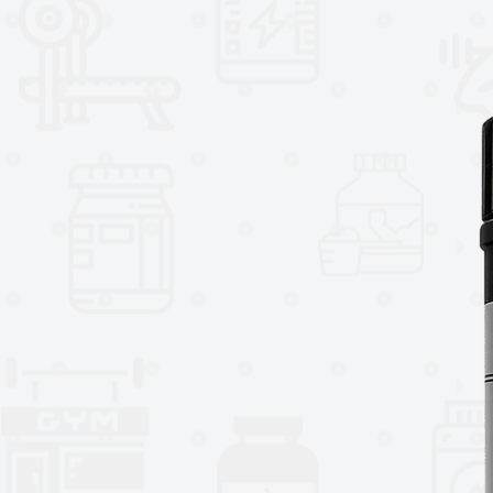
Olvídate de los geles densos y dif
consistencia semilíquida, lo que 
de agua, ideal para consumir en m
Variedad de sabores:
•Mango/Naranja (75 mg de cafeí
•Frutos rojos (75 mg de cafeína)
Modo de uso:
Toma 1 sobre (60 g) 60 minutos a
obtener un aporte de energía so
¡Eleva tu rendimiento con Hunter 
ESTE PRODUCTO NO ES UN ME
PRODUCTO ES RESPONSABILIDAD
RECOMIENDA
.