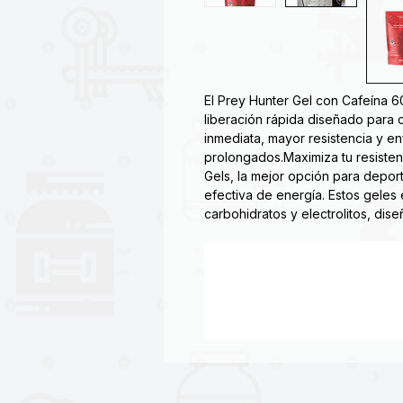
El Prey Hunter Gel con Cafeína 6
liberación rápida diseñado para 
inmediata, mayor resistencia y 
prolongados.Maximiza tu resisten
Gels, la mejor opción para depor
efectiva de energía. Estos gele
carbohidratos y electrolitos, di
entrenamientos y competiciones.
Características principales:
✅ Energía rápida para antes o dur
✅ Con electrolitos que favorecen 
✅ Opción con cafeína para un ex
✅ Apto para veganos.
✅ Fácil de ingerir gracias a su tex
Textura semilíquida para una abs