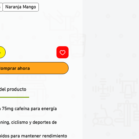
s
Naranja Mango
o
omprar ahora
del producto
n 75mg cafeína para energía
ning, ciclismo y deportes de
pidos para mantener rendimiento