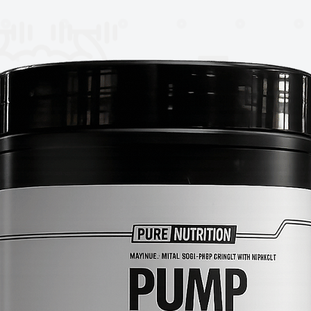
íciles de tragar. Hunter Gels tiene una
permite una ingesta rápida y sin necesidad
ovimiento sin interrumpir tu ritmo.
na)
ntes o durante tu entrenamiento para
stenido.
Gels y alcanza tu máximo potencial!
DICAMENTO EL CONSUMO DEL
 DE QUIEN LO USA Y DE QUIEN LO