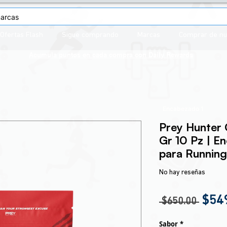
Ofertas Flash
Sigue comprando
Marcas
Comprar de n
Acumula puntos en cada compra con
Daily Rewards
Encabezado 1
Prey Hunter 
Gr 10 Pz | En
para Running
No hay reseñas
Prec
$54
 $650.00 
Sabor
*