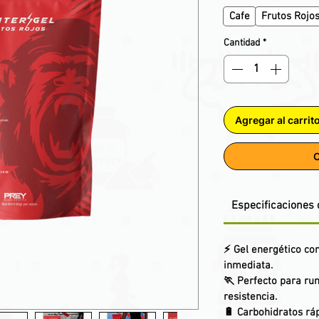
Cafe
Frutos Rojo
Cantidad
*
Agregar al carrit
C
Especificaciones 
⚡
Gel energético co
inmediata.
🏃
Perfecto para run
resistencia.
🔋 Carbohidratos rá