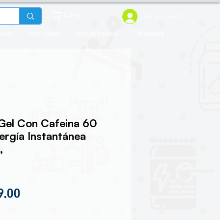
Iniciar sesión
Carrito
uevo
Proteínas
Preentrenos
Mayoreo
Gel Con Cafeina 60
ergía Instantánea
,
io
Precio de oferta
9.00