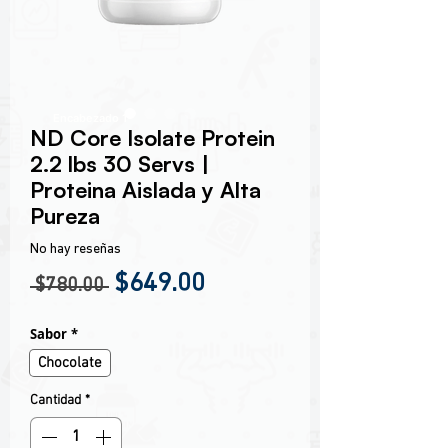
Encabezado 1
ND Core Isolate Protein
2.2 lbs 30 Servs |
Proteina Aislada y Alta
Pureza
No hay reseñas
Precio
Precio de oferta
$649.00
 $780.00 
Sabor
*
Chocolate
Cantidad
*