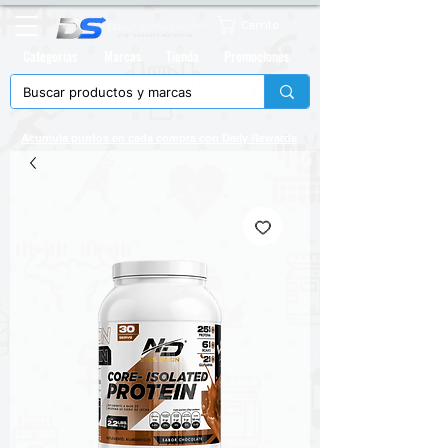
Carrito
Categorias
Marcas
Tienda
Promociones
Acumula puntos en cada compra con
Daily Rewards