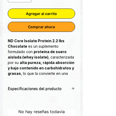
Agregar al carrito
Comprar ahora
ND Core Isolate Protein 2.2 lbs
Chocolate
es un suplemento
formulado con
proteína de suero
aislada (whey isolate)
, caracterizada
por su
alta pureza, rápida absorción
y bajo contenido en carbohidratos y
grasas
, lo que la convierte en una
opción eficiente dentro de la nutrición
deportiva.
Especificaciones del producto
Las proteínas aisladas pasan por
💪
Proteína de suero aislada (whey
procesos de filtración que eliminan
isolate)
de alta pureza, diseñada para
gran parte de lactosa y lípidos,
apoyar el desarrollo y mantenimiento
No hay reseñas todavía
proporcionando una fuente