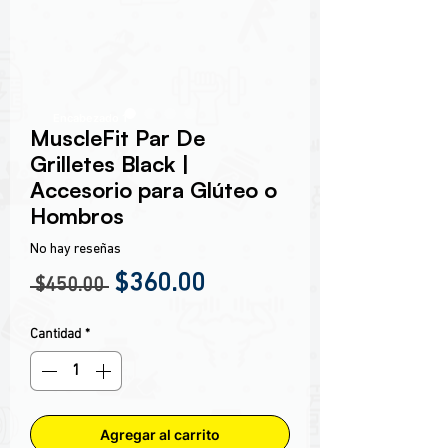
Encabezado 1
MuscleFit Par De
Grilletes Black |
Accesorio para Glúteo o
Hombros
No hay reseñas
Precio
Precio de oferta
$360.00
 $450.00 
Cantidad
*
Agregar al carrito