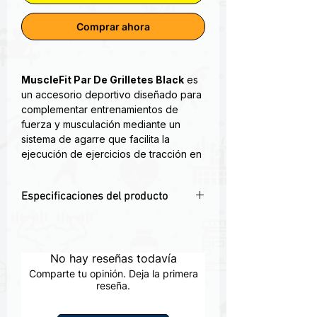
Comprar ahora
MuscleFit Par De Grilletes Black
es
un accesorio deportivo diseñado para
complementar entrenamientos de
fuerza y musculación mediante un
sistema de agarre que facilita la
ejecución de ejercicios de tracción en
poleas, máquinas y equipos de
gimnasio.
Especificaciones del producto
Su diseño permite conectar los
🔗
Mayor libertad de movimiento
grilletes a distintos implementos de
Permiten realizar ejercicios con un
entrenamiento para realizar
rango de movimiento más natural.
No hay reseñas todavía
movimientos enfocados en el
💪
Versatilidad para múltiples
desarrollo de la espalda, bíceps,
Comparte tu opinión. Deja la primera
ejercicios
reseña.
hombros y brazos, ofreciendo una
Pueden utilizarse en rutinas de
alternativa versátil a los agarres