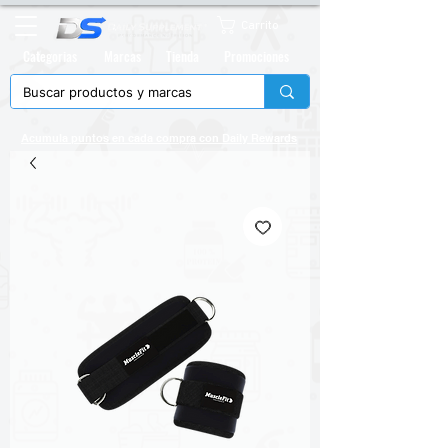
Carrito
Categorias
Marcas
Tienda
Promociones
Acumula puntos en cada compra con
Daily Rewards