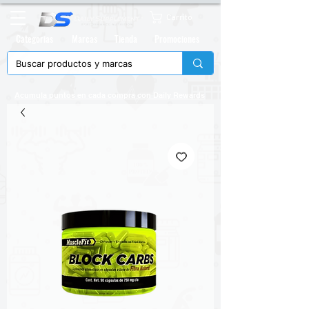
Carrito
Categorias
Marcas
Tienda
Promociones
Acumula puntos en cada compra con
Daily Rewards