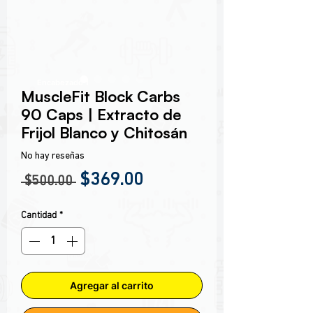
Encabezado 1
MuscleFit Block Carbs
90 Caps | Extracto de
Frijol Blanco y Chitosán
No hay reseñas
Precio
Precio de oferta
$369.00
 $500.00 
Cantidad
*
Agregar al carrito