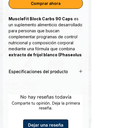
Comprar ahora
MuscleFit Block Carbs 90 Caps
es
un suplemento alimenticio desarrollado
para personas que buscan
complementar programas de control
nutricional y composición corporal
mediante una fórmula que combina
extracto de frijol blanco (Phaseolus
vulgaris)
y
chitosán
, dos
ingredientes ampliamente utilizados
Especificaciones del producto
dentro de suplementos orientados al
manejo de carbohidratos y grasas en
🌱
Contiene extracto de frijol blanco
la dieta.
Ingrediente utilizado frecuentemente
en suplementos orientados al manejo
No hay reseñas todavía
Su fórmula fue diseñada para utilizarse
de carbohidratos dentro de programas
especialmente antes de comidas con
Comparte tu opinión. Deja la primera
nutricionales.
reseña.
una mayor presencia de carbohidratos
🧬
Incluye chitosán
y grasas, formando parte de
control de grasas dentro de la
estrategias nutricionales enfocadas en
Dejar una reseña
mantener hábitos alimenticios
alimentación.