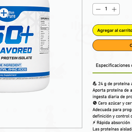
Agregar al carrit
C
Especificaciones 
💪
24 g de proteína 
Aporta proteína de 
ingesta diaria de pro
🚫
Cero azúcar y ce
Adecuada para progr
definición y control
⚡
Rápida absorción
Las proteínas aisla