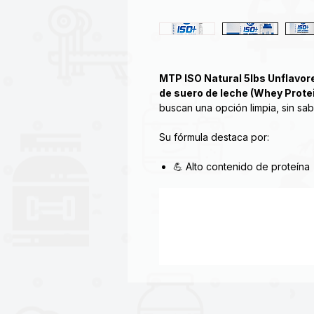
MTP ISO Natural 5lbs Unflavor
de suero de leche (Whey Protei
buscan una opción limpia, sin sab
Su fórmula destaca por:
💪 Alto contenido de proteína
🚫 Cero azúcar
🚫 Cero carbohidratos
🥛 Un solo ingrediente
⚡ Rápida absorción
🏋️ Apoyo al mantenimiento mu
La versión
ISO+ Sin Sabor
fue d
cualquier bebida o receta sin modi
de los alimentos.