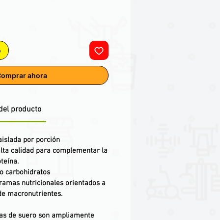
o
omprar ahora
del producto
aislada por porción
alta calidad para complementar la
teína.
ro carbohidratos
amas nutricionales orientados a
 de macronutrientes.
das de suero son ampliamente