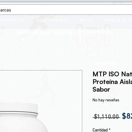
Ofertas Flash
Sigue comprando
Marcas
Comprar de n
Acumula puntos en cada compra con
Daily Rewards
Encabezado 1
MTP ISO Natu
Proteína Ais
Sabor
No hay reseñas
Pre
$8
 $1,110.00 
Cantidad
*