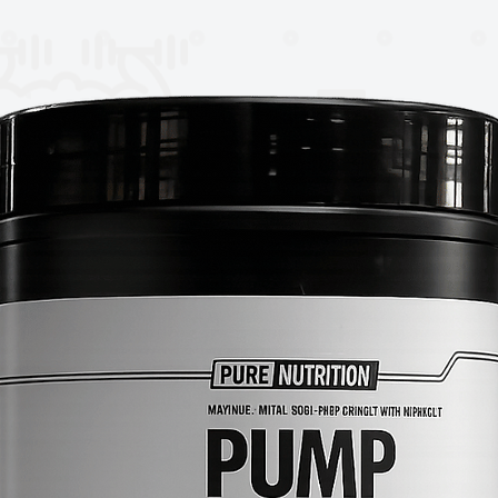
te opción para smoothies, avena, café,
alimenticios personalizados.
lada favorece una rápida digestión y
a utilizada dentro de programas de
ón corporal y recuperación post
medicamento. No sustituye una