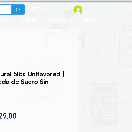
Iniciar sesión
Carrito
uevo
Proteínas
Preentrenos
Mayoreo
ral 5lbs Unflavored |
lada de Suero Sin
cio
Precio de oferta
29.00