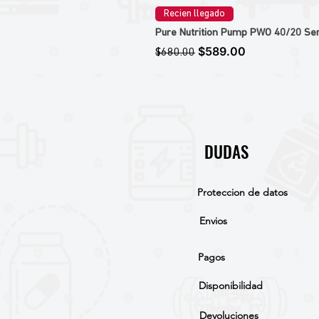
Recien llegado
Pure Nutrition Pump PWO 40/20 Ser
Precio
Precio de oferta
$589.00
$680.00
DUDAS
Proteccion de datos
Envios
Pagos
Disponibilidad
Devoluciones