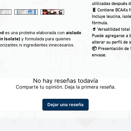
utilizadas después 
🧬
Contiene BCAA's 
Incluye leucina, isol
fórmula.
🥤
Versatilidad total
ed
es una proteína elaborada con
aislado
Puede agregarse a b
n Isolate)
y formulada para quienes
alterar su perfil de 
orizantes ni ingredientes innecesarios.
📦
Presentación de 
envase.
No hay reseñas todavía
Comparte tu opinión. Deja la primera reseña.
scular
Dejar una reseña
iseñada para mezclarse fácilmente con
ficar significativamente el sabor original