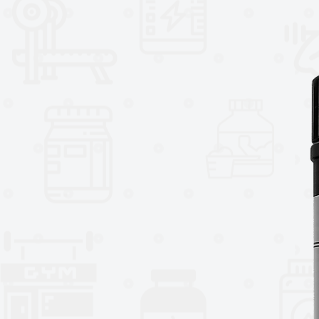
Esto la convierte en una excelen
yogurt, recetas fitness y planes 
Además, su perfil de proteína ais
absorción, siendo una alternativ
definición muscular, recomposici
entrenamiento.
Suplemento alimenticio. No es 
alimentación equilibrada.