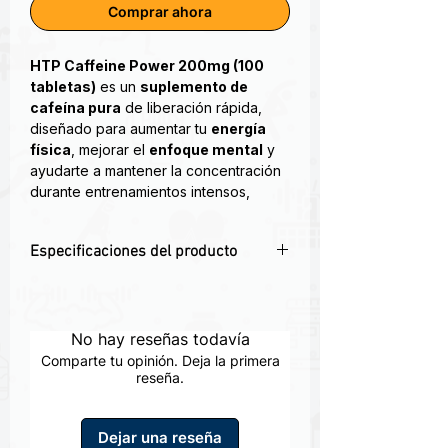
Comprar ahora
HTP Caffeine Power 200mg (100
tabletas)
es un
suplemento de
cafeína pura
de liberación rápida,
diseñado para aumentar tu
energía
física
, mejorar el
enfoque mental
y
ayudarte a mantener la concentración
durante entrenamientos intensos,
jornadas laborales o sesiones de
estudio.
Especificaciones del producto
⚡
Beneficios principales:
⚡ Suplemento de cafeína pura 200mg
✅
200 mg de cafeína anhidra por
por tableta
tableta
✅ Energía rápida sin calorías ni
No hay reseñas todavía
✅ Aumenta energía, enfoque y
azúcares
estado de alerta
Comparte tu opinión. Deja la primera
💪 Mejora enfoque, estado de alerta y
reseña.
✅ Apoyo para entrenamientos,
rendimiento físico
estudios o productividad
🌟 Ideal como preentreno o
✅ Alternativa sin calorías ni azúcar a
Dejar una reseña
estimulante diario
bebidas energéticas