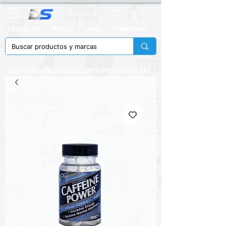
Carrito
Categorias
Marcas
Tienda
Promociones
Acumula puntos en cada compra con
Daily Rewards