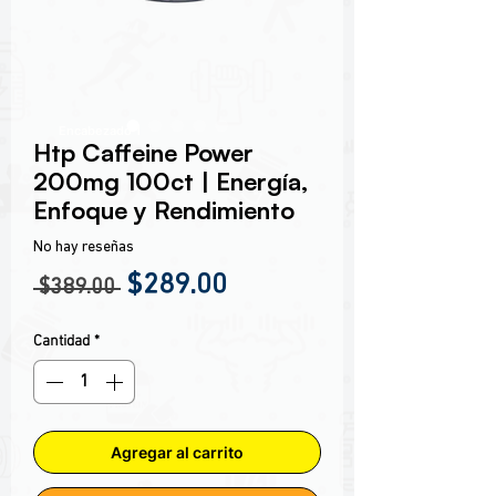
Encabezado 1
Htp Caffeine Power
200mg 100ct | Energía,
Enfoque y Rendimiento
No hay reseñas
Precio
Precio de oferta
$289.00
 $389.00 
Cantidad
*
Agregar al carrito