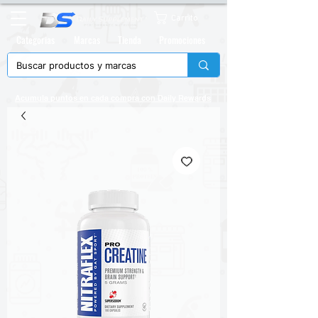
Carrito
Categorias
Marcas
Tienda
Promociones
Acumula puntos en cada compra con
Daily Rewards