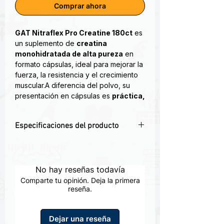
Comprar ahora
GAT Nitraflex Pro Creatine 180ct
es
un suplemento de
creatina
monohidratada de alta pureza
en
formato cápsulas, ideal para mejorar la
fuerza, la resistencia y el crecimiento
muscular.A diferencia del polvo, su
presentación en cápsulas es
práctica,
precisa y fácil de tomar
, sin
necesidad de preparación. La creatina
Especificaciones del producto
es uno de los suplementos más
respaldados científicamente para
💪 Creatina en cápsulas para fuerza y
incrementar el rendimiento en
masa muscular
entrenamientos de alta intensidad
🧪Apoya la hidratación y la recuperación
No hay reseñas todavía
y acelerar la recuperación muscular.
✅ Mejora el rendimiento y la
Comparte tu opinión. Deja la primera
resistencia
reseña.
¿Listo para maximizar tu fuerza y salud
🥤 Presentación práctica y de fácil
cerebral? NITRAFLEX® PRO CREATINE
consumo
es la fórmula definitiva que redefine la
Dejar una reseña
esencia de un suplemento de creatina.
📦 Presentacion de 180 cápsulas