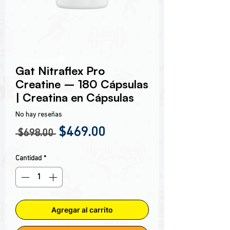
Encabezado 1
Gat Nitraflex Pro
Creatine – 180 Cápsulas
| Creatina en Cápsulas
No hay reseñas
Precio
Precio de oferta
$469.00
 $698.00 
Cantidad
*
Agregar al carrito