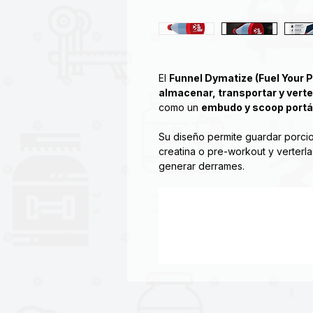
El
Funnel Dymatize (Fuel Your P
almacenar, transportar y vert
como un
embudo y scoop portát
Su diseño permite guardar porci
creatina o pre-workout y verterla
generar derrames.
Cuenta con una
estructura desm
facilita el llenado y el vaciado 
situaciones donde se requiere ra
Este tipo de accesorio es ampliam
que elimina la necesidad de tran
suplementación más organizada y 