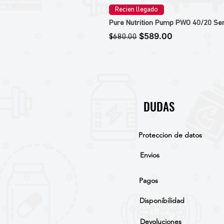
Recien llegado
Pure Nutrition Pump PWO 40/20 Ser
Precio
Precio de oferta
$589.00
$680.00
DUDAS
Proteccion de datos
Envios
Pagos
Disponibilidad
Devoluciones