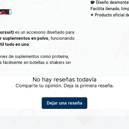
🧩
Diseño desmontab
Facilita llenado, lim
⭐ Producto oficial 
ursuit)
es un accesorio diseñado para
er suplementos en polvo
, funcionando
il todo en uno
.
ones de suplementos como proteína,
s fácilmente en botellas o shakers sin
No hay reseñas todavía
ontable (parte superior e inferior)
que
Comparte tu opinión. Deja la primera reseña.
del contenido, optimizando su uso en
pidez y practicidad.
Dejar una reseña
ente utilizado en el entorno fitness, ya
sportar envases grandes, permitiendo una
eficiente.