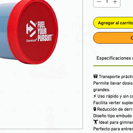
Agregar al carrit
C
Especificaciones 
🎒
Transporte práct
Permite llevar dosis
grandes.
⚡
Uso rápido y sin 
Facilita verter supl
🔒
Reducción de der
Diseño tipo embudo 
🏋️
Ideal para gimnas
Perfecto para entren