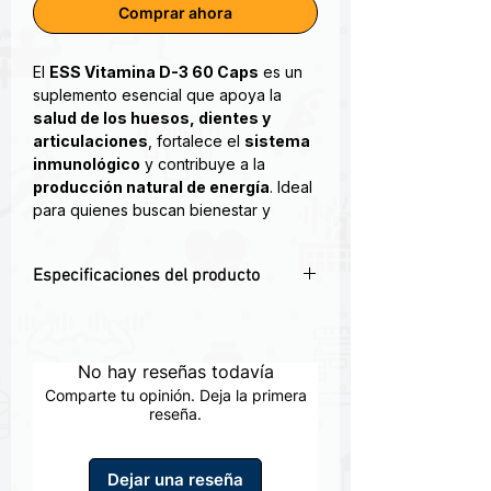
Comprar ahora
El
ESS Vitamina D-3 60 Caps
es un
suplemento esencial que apoya la
salud de los huesos, dientes y
articulaciones
, fortalece el
sistema
inmunológico
y contribuye a la
producción natural de energía
. Ideal
para quienes buscan bienestar y
prevención en su día a día.
Especificaciones del producto
Mejora la
densidad ósea
y
fortalece dientes y articulaciones.
🦴
Fortalece huesos y dientes
–
Refuerza el
sistema
Favorece la absorción de calcio y
inmunológico
, protegiendo al
fósforo.
No hay reseñas todavía
organismo.
🛡️
Apoyo al sistema inmune
– Refuerza
Contribuye a una mayor
energía y
Comparte tu opinión. Deja la primera
defensas naturales contra
reseña.
vitalidad
.
enfermedades.
Apoya el
bienestar metabólico y
⚡
Energía y vitalidad
– Promueve el
celular
.
Dejar una reseña
bienestar y reduce la fatiga.
Suplemento con
60 cápsulas