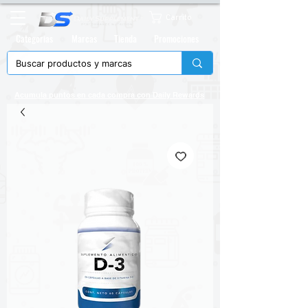
Carrito
Categorias
Marcas
Tienda
Promociones
Acumula puntos en cada compra con
Daily Rewards