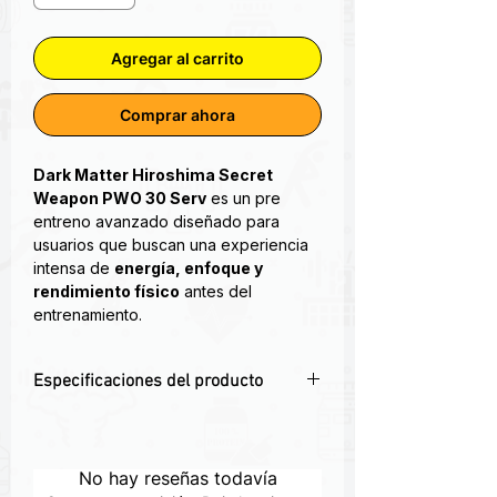
Agregar al carrito
Comprar ahora
Dark Matter Hiroshima Secret
Weapon PWO 30 Serv
es un pre
entreno avanzado diseñado para
usuarios que buscan una experiencia
intensa de
energía, enfoque y
rendimiento físico
antes del
entrenamiento.
Celebramos 5 años de Dark Matter
Especificaciones del producto
Nutrition con el lanzamiento más
potente de nuestra historia: Hiroshima:
⚡
Pre entreno avanzado
: Diseñado para
SECRET Weapon. ¿Qué lo hace
usuarios que buscan intensidad.
diferente? • Glicerol en polvo:
🧠 Favorece el enfoque y
No hay reseñas todavía
Hidratación celular extrema para un