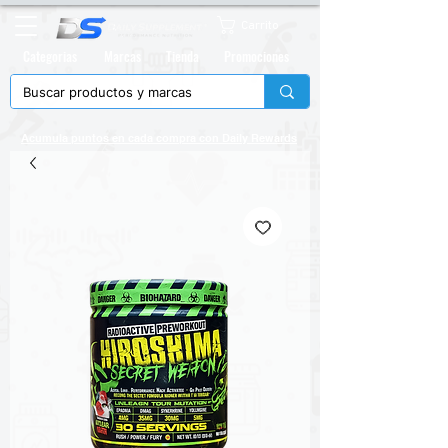
Carrito
Categorias
Marcas
Tienda
Promociones
Acumula puntos en cada compra con
Daily Rewards