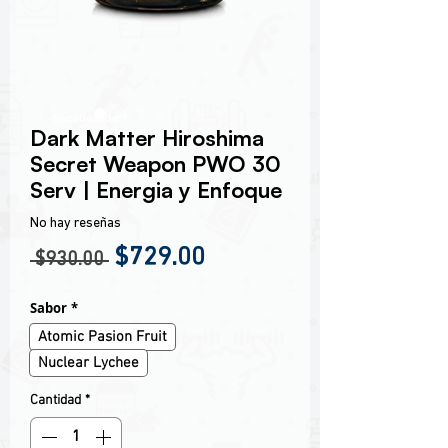
Encabezado 1
Dark Matter Hiroshima
Secret Weapon PWO 30
Serv | Energia y Enfoque
No hay reseñas
Precio
Precio de oferta
$729.00
 $930.00 
Sabor
*
Atomic Pasion Fruit
Nuclear Lychee
Cantidad
*