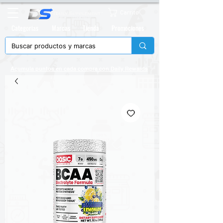
Carrito
Categorias
Marcas
Tienda
Promociones
Acumula puntos en cada compra con
Daily Rewards