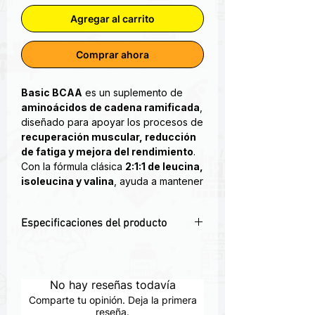
Agregar al carrito
Comprar ahora
Basic BCAA
es un suplemento de
aminoácidos de cadena ramificada
,
diseñado para apoyar los procesos de
recuperación muscular, reducción
de fatiga y mejora del rendimiento
.
Con la fórmula clásica
2:1:1 de leucina,
isoleucina y valina
, ayuda a mantener
el músculo en fase anabólica incluso
en entrenamientos prolongados o en
Especificaciones del producto
déficit calórico
💪 BCAAs en ratio 2:1:1 (leucina,
Nuestra fórmula instantánea de BCAA
isoleucina, valina).
Básico está diseñada para una rápida
🔁 Ayuda a reducir el catabolismo y
No hay reseñas todavía
absorción y máxima biodisponibilidad,
acelerar la recuperación muscular.
lo que favorece el crecimiento
Comparte tu opinión. Deja la primera
⚡ Energía sostenida durante el
reseña.
muscular, ayuda a la recuperación y