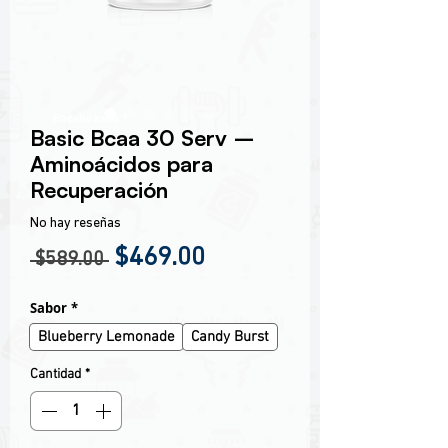
Encabezado 1
Basic Bcaa 30 Serv –
Aminoácidos para
Recuperación
No hay reseñas
Precio
Precio de oferta
$469.00
 $589.00 
Sabor
*
Blueberry Lemonade
Candy Burst
Cantidad
*